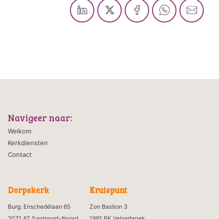
Navigeer naar:
Welkom
Kerkdiensten
Contact
Dorpskerk
Kruispunt
Burg. Enschedélaan 65
Zon Bastion 3
2071 AT Santpoort-Noord
1991 PK Velserbroek