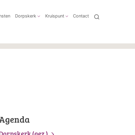
nsten
Dorpskerk
Kruispunt
Contact
Agenda
Dorpskerk (gez.)