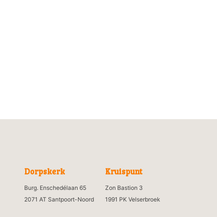
Dorpskerk
Kruispunt
Burg. Enschedélaan 65
Zon Bastion 3
2071 AT Santpoort-Noord
1991 PK Velserbroek