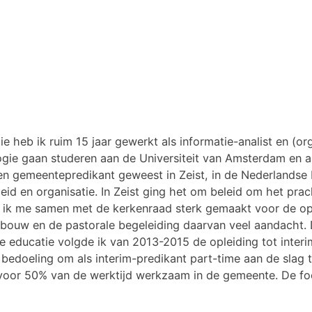
e heb ik ruim 15 jaar gewerkt als informatie-analist en (or
gie gaan studeren aan de Universiteit van Amsterdam en aan
ben gemeentepredikant geweest in Zeist, in de Nederlandse 
 beleid en organisatie. In Zeist ging het om beleid om het p
eb ik me samen met de kerkenraad sterk gemaakt voor de op
bouw en de pastorale begeleiding daarvan veel aandacht. 
e educatie volgde ik van 2013-2015 de opleiding tot interi
 bedoeling om als interim-predikant part-time aan de sla
voor 50% van de werktijd werkzaam in de gemeente. De focu