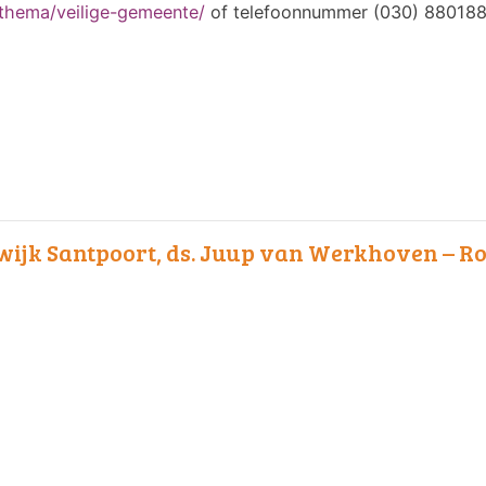
n/thema/veilige-gemeente/
of telefoonnummer (030) 880188
ijk Santpoort, ds. Juup van Werkhoven – R