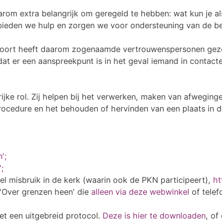
rom extra belangrijk om geregeld te hebben: wat kun je als
e bieden we hulp en zorgen we voor ondersteuning van de 
poort heeft daarom zogenaamde vertrouwenspersonen gez
at er een aanspreekpunt is in het geval iemand in contac
ke rol. Zij helpen bij het verwerken, maken van afweginge
rocedure en het behouden of hervinden van een plaats in d
';
';
el misbruik in de kerk (waarin ook de PKN participeert),
ht
 'Over grenzen heen' die
alleen via deze webwinkel
of telef
t een uitgebreid protocol.
Deze is hier te downloaden
, of