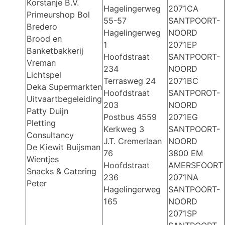
Korstanje B.V.
Hagelingerweg
2071CA
Primeurshop Bol
55-57
SANTPOORT-
Bredero
Hagelingerweg
NOORD
Brood en
1
2071EP
Banketbakkerij
Hoofdstraat
SANTPOORT-
Vreman
234
NOORD
Lichtspel
Terrasweg 24
2071BC
Deka Supermarkten
Hoofdstraat
SANTPOROT-
Uitvaartbegeleiding
203
NOORD
Patty Duijn
Postbus 4559
2071EG
Pletting
Kerkweg 3
SANTPOORT-
Consultancy
J.T. Cremerlaan
NOORD
De Kiewit Buijsman
76
3800 EM
Wientjes
Hoofdstraat
AMERSFOORT
Snacks & Catering
236
2071NA
Peter
Hagelingerweg
SANTPOORT-
165
NOORD
2071SP