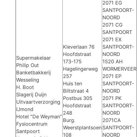
2071 EG
SANTPOORT-
NOORD
2071 CG
SANTPOORT
2071 EX
Kleverlaan 76
SANTPOORT-
Hoofdstraat
NOORD
Supermakelaar
173-175
1520 AH
Philip Out
Hagelingerweg
WORMERVEER
Banketbakkerij
257
2071 EP
Wesseling
Huis ten
SANTPOORT-
H. Boot
Biltstraat 4
NOORD
Slagerij Duijn
Postbus 305
2071 PK
Uitvaartverzorging
Hoofdstraat
SANTPOORT-
IJmond
248
NOORD
Hotel "De Weyman"
Burg.
2071CA
Fysiocentrum
Weerstplantsoen
SANTPOORT-
Santpoort
108
NOORD